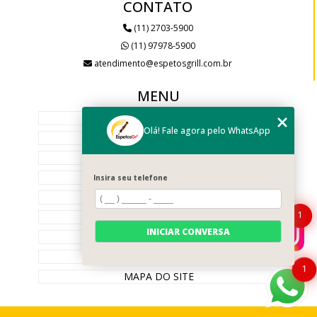
CONTATO
(11) 2703-5900
SERVIÇO DE BUFFETS DE CHURRASCO: GUIA COMPLETO
PARA SEUS EVENTOS
(11) 97978-5900
atendimento@espetosgrill.com.br
SERVIÇO DE BUFFETS DE CHURRASCO: GUIA COMPLETO
PARA SUA FESTA
MENU
SERVIÇO DE BUFFETS DE CHURRASCO: O GUIA COMPLETO
HOME
PARA FESTAS
Olá! Fale agora pelo WhatsApp
EMPRESA
SERVIÇOS
SERVIÇO DE CHURRASCO PARA EVENTOS: O GUIA
COMPLETO PARA SUCESSO
PRODUTOS
Insira seu telefone
GALERIA
SERVIÇO DE CHURRASCO PARA FESTAS: GUIA COMPLETO
PARA IMPRESSIONAR
1
BLOG
INICIAR CONVERSA
CONTATO
SERVIÇO DE CHURRASCO PARA FESTAS: GUIA COMPLETO
CATEGORIAS
PARA VOCÊ
1
MAPA DO SITE