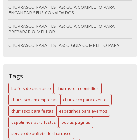
CHURRASCO PARA FESTAS: GUIA COMPLETO PARA
ENCANTAR SEUS CONVIDADOS
CHURRASCO PARA FESTAS: GUIA COMPLETO PARA
PREPARAR O MELHOR
CHURRASCO PARA FESTAS: O GUIA COMPLETO PARA
SURPREENDER SEUS CONVIDADOS
COMO O CHURRASCO A DOMICÍLIO PODE ELEVAR O
NÍVEL DO SEU EVENTO
Tags
DESCUBRA OS SEGREDOS DOS BUFFETS DE CHURRASCO
buffets de churrasco
churrasco a domicílios
PERFEITOS
churrasco em empresas
churrasco para eventos
DICAS INFALÍVEIS PARA UM CHURRASCO CORPORATIVO
DE SUCESSO
churrasco para festas
espetinhos para eventos
DICAS PARA ESCOLHER O MELHOR SERVIÇO DE
espetinhos para festas
outras paginas
CHURRASCO
serviço de buffets de churrasco