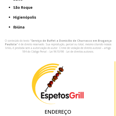
São Roque
Higienópolis
Ibiúna
O conteúdo do texto "
Serviço de Buffet a Domicílio de Churrasco em Bragança
Paulista
" é de direito reservado. Sua reprodução, parcial ou total, mesmo citando nossos
links, é proibida sem a autorização do autor. Crime de violação de direito autoral – artigo
184 do Código Penal –
Lei 9610/98 - Lei de direitos autorais
.
ENDEREÇO